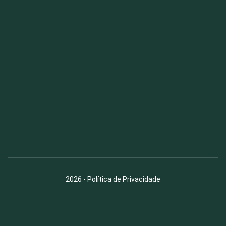
Fauna News
Licença
Creative Commons – Atribuição-SemDerivações 4.0
Internacional
2026
-
Política de Privacidade