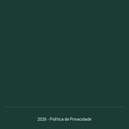
Fauna News
Licença
Creative Commons – Atribuição-SemDerivações 4.0
Internacional
2026
-
Política de Privacidade