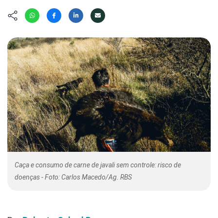
Hábitat
Contato/Mídia
Invertebra
Kit
Na Linha d
Livros do 
Observaçã
Nova Gera
Olha o Bic
#VotePor
Photo Ani
Missão Fa
Políticas 
Cursos
Saúde, Bic
Segunda C
Túnel do 
Universo C
Caça e consumo de carne de javali sem controle: risco de
doenças - Foto: Carlos Macedo/Ag. RBS