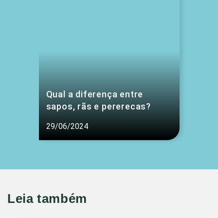
Qual a diferença entre
sapos, rãs e pererecas?
29/06/2024
Leia também