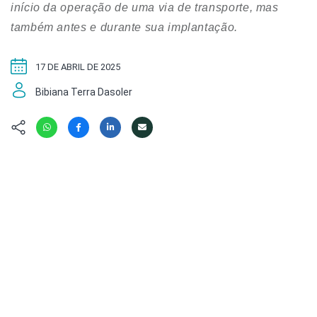
Hábitat
Contato/Mídia
início da operação de uma via de transporte, mas
Invertebra
Kit
também antes e durante sua implantação.
Na Linha d
Livros do 
Observaçã
17 DE ABRIL DE 2025
Nova Gera
Olha o Bic
#VotePor
Bibiana Terra Dasoler
Photo Ani
Missão Fa
Políticas 
Cursos
Saúde, Bic
Segunda C
Túnel do 
Universo C