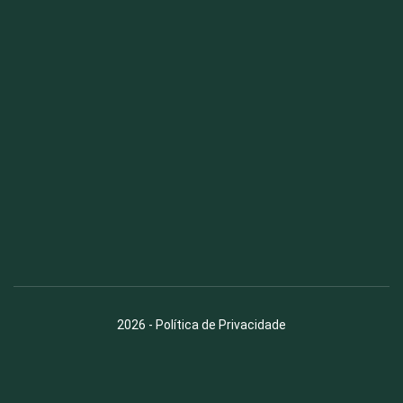
Fauna News
Licença
Creative Commons – Atribuição-SemDerivações 4.0
Internacional
2026
-
Política de Privacidade