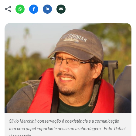
Hábitat
Contato/Mídia
Invertebra
Kit
Na Linha d
Livros do 
Observaçã
Nova Gera
Olha o Bic
#VotePor
Photo Ani
Missão Fa
Políticas 
Cursos
Saúde, Bic
Segunda C
Túnel do 
Universo C
Slivio Marchini: conservação é coexistência e a comunicação
tem uma papel importante nessa nova abordagem - Foto: Rafael