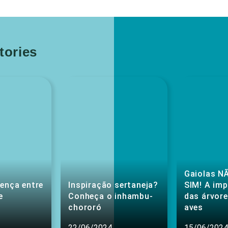
ories
Gaiolas NÃ
rença entre
Inspiração sertaneja?
SIM! A im
e
Conheça o inhambu-
das árvore
chororó
aves
22/06/2024
15/06/2024