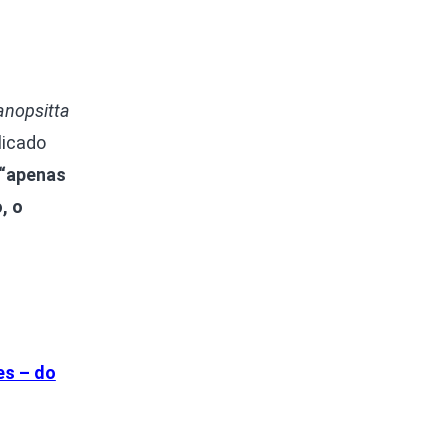
anopsitta
licado
“apenas
, o
es – do