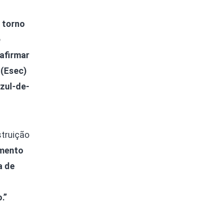
 torno
e
afirmar
 (Esec)
azul-de-
struição
imento
a de
.”