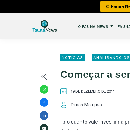
O Fauna Ne
O FAUNA NEWS
FAUNA
O Fauna News
Fauna em 
NOTÍCIAS
ANALISANDO OS
Sobre nós
Tráfico de An
Começar a s
Equipe
Caça
Parceiros
Impactos dos
19 DE DEZEMBRO DE 2011
Republique
Perda de Hábi
Dimas Marques
Publique no Fauna
Contato/Mídia Kit
…no quanto vale investir na p