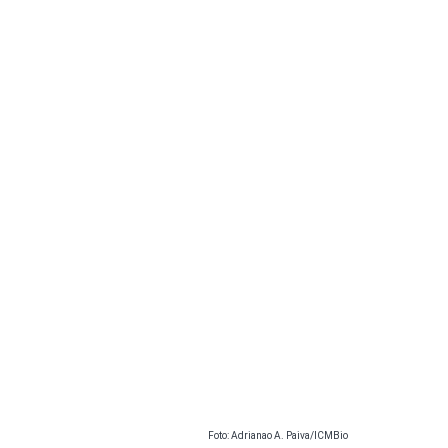
Foto: Adrianao A. Paiva/ICMBio