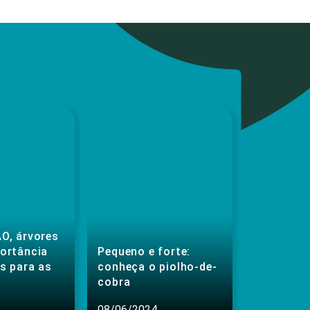
O, árvores
portância
Pequeno e forte:
s para as
conheça o piolho-de-
cobra
08/06/2024