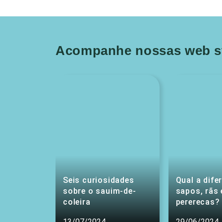
Acompanhe nossas web st
Seis curiosidades
Qual a dife
sobre o sauim-de-
sapos, rãs 
coleira
pererecas?
13/07/2024
29/06/2024