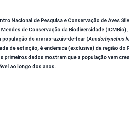
Olha o Bicho!
Photo Animal
entro Nacional de Pesquisa e Conservação de Aves Sil
Políticas Públ
o Mendes de Conservação da Biodiversidade (ICMBio),
Saúde, Bicho 
 população de araras-azuis-de-lear (
Anodorhynchus le
Segunda Cha
ada de extinção, é endêmica (exclusiva) da região do 
Túnel do Tem
 Os primeiros dados mostram que a população vem cr
Universo Cetr
ável ao longo dos anos.