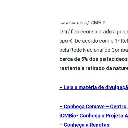
/ICMBio
Foto: Adriano A. Paiva
O tráfico éconsiderado a princ
spixii
). De acordo com o
1º Re
pela Rede Nacional de Combat
cerca de 5% dos psitacídeos 
restante é retirado da nature
– Leia a matéria de divulgaç
– Conheça Cemave – Centro N
ICMBio- Conheça o Projeto A
– Conheça a Renctas