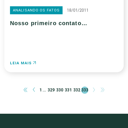
18/01/2011
ANALISANDO OS FATOS
Nosso primeiro contato…
LEIA MAIS
«
‹
›
»
1 ...
329
330
331
332
333