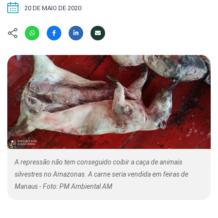
Hábitat
Contato/Mídia
Invertebra
20 DE MAIO DE 2020
Kit
Na Linha d
Livros do 
Observaçã
Nova Gera
Olha o Bic
#VotePor
Photo Ani
Missão Fa
Políticas 
Cursos
Saúde, Bic
Segunda C
Túnel do 
Universo C
A repressão não tem conseguido coibir a caça de animais
silvestres no Amazonas. A carne seria vendida em feiras de
Manaus - Foto: PM Ambiental AM