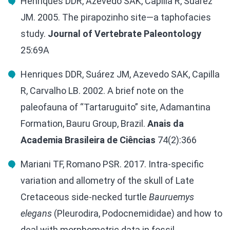
Henriques DDR, Azevedo SAK, Capilla R, Suárez
JM. 2005. The pirapozinho site—a taphofacies
study.
Journal of Vertebrate Paleontology
25:69A
Henriques DDR, Suárez JM, Azevedo SAK, Capilla
R, Carvalho LB. 2002. A brief note on the
paleofauna of “Tartaruguito” site, Adamantina
Formation, Bauru Group, Brazil.
Anais da
Academia Brasileira de Ciências
74(2):366
Mariani TF, Romano PSR. 2017. Intra-specific
variation and allometry of the skull of Late
Cretaceous side-necked turtle
Bauruemys
elegans
(Pleurodira, Podocnemididae) and how to
deal with morphometric data in fossil