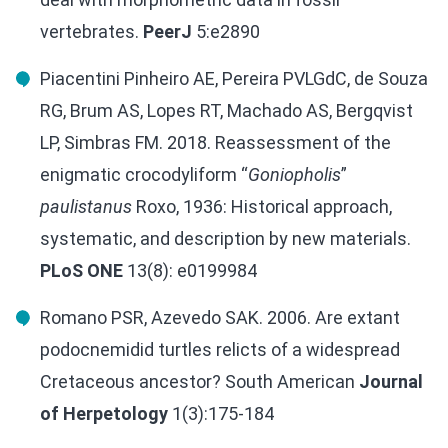
vertebrates.
PeerJ
5:e2890
Piacentini Pinheiro AE, Pereira PVLGdC, de Souza
RG, Brum AS, Lopes RT, Machado AS, Bergqvist
LP, Simbras FM. 2018. Reassessment of the
enigmatic crocodyliform “
Goniopholis
”
paulistanus
Roxo, 1936: Historical approach,
systematic, and description by new materials.
PLoS ONE
13(8): e0199984
Romano PSR, Azevedo SAK. 2006. Are extant
podocnemidid turtles relicts of a widespread
Cretaceous ancestor? South American
Journal
of Herpetology
1(3):175-184