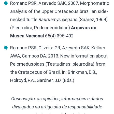
Romano PSR, Azevedo SAK. 2007. Morphometric
analysis of the Upper Cretaceous brazilian side-
necked turtle
Bauruemys elegans
(Suárez, 1969)
(Pleurodira, Podocnemididae)
Arquivos do
Museu Nacional
65(4):395-402
Romano PSR, Oliveira GR, Azevedo SAK, Kellner
AWA, Campos DA. 2013. New information about
Pelomedusoides (Testudines: pleurodira) from
the Cretaceous of Brazil. In: Brinkman, D.B.,
Holroyd, P.A., Gardner, J.D. (Eds.)
Observação: as opiniões, informações e dados
divulgados
no artigo
são de responsabilidade