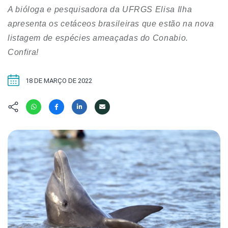
Hábitat
Contato/Mídia
Invertebra
A bióloga e pesquisadora da UFRGS Elisa Ilha
Kit
Na Linha d
apresenta os cetáceos brasileiras que estão na nova
Livros do 
Observaçã
listagem de espécies ameaçadas do Conabio.
Nova Gera
Confira!
Olha o Bic
#VotePor
Photo Ani
Missão Fa
18 DE MARÇO DE 2022
Políticas 
Cursos
Saúde, Bic
Segunda C
Túnel do 
Universo C