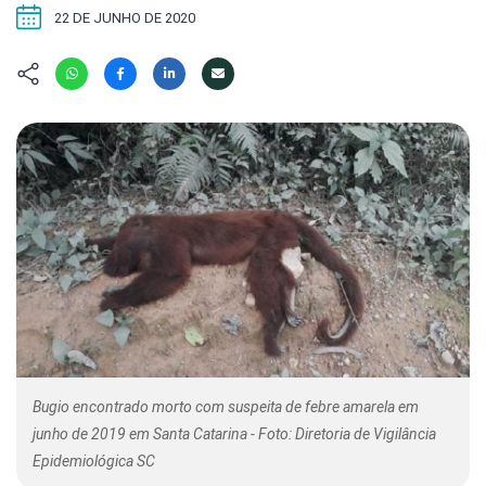
Hábitat
Contato/Mídia
Invertebra
22 DE JUNHO DE 2020
Kit
Na Linha d
Livros do 
Observaçã
Nova Gera
Olha o Bic
#VotePor
Photo Ani
Missão Fa
Políticas 
Cursos
Saúde, Bic
Segunda C
Túnel do 
Universo C
Bugio encontrado morto com suspeita de febre amarela em
junho de 2019 em Santa Catarina - Foto: Diretoria de Vigilância
Epidemiológica SC