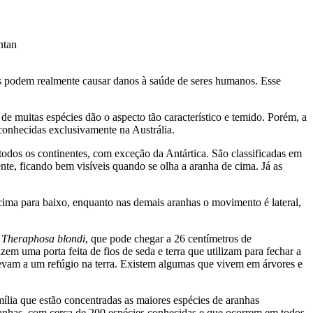
ntan
ais podem realmente causar danos à saúde de seres humanos. Esse
de muitas espécies dão o aspecto tão característico e temido. Porém, a
onhecidas exclusivamente na Austrália.
todos os continentes, com exceção da Antártica. São classificadas em
nte, ficando bem visíveis quando se olha a aranha de cima. Já as
cima para baixo, enquanto nas demais aranhas o movimento é lateral,
a
Theraphosa blondi
, que pode chegar a 26 centímetros de
 uma porta feita de fios de seda e terra que utilizam para fechar a
levam a um refúgio na terra. Existem algumas que vivem em árvores e
ília que estão concentradas as maiores espécies de aranhas
aranhas, com cerca de 200 espécies conhecidas e que ocorrem em todos