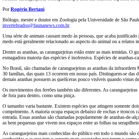
Por
Rogério Bertani
Biólogo, mestre e doutor em Zoologia pela Universidade de São Paulo
invertebrados@faunanews.com.br
Uma série de animais causam medo às pessoas, que acaba justificado 
medo está geralmente relacionado ao aspecto do animal ou a relatos i
Dentre as aranhas, as caranguejeiras estão entre as mais temidas. O g
esmagadora maioria das espécies é inofensiva. Espécies de aranhas-
No Brasil, são chamadas de caranguejeiras as aranhas da infraordem M
30 famílias, das quais 13 ocorrem em nosso país. Distinguem-se das de
demais aranhas possuem as quelíceras pouco visíveis quando vistas d
Os movimentos dos ferrões também são diferentes. As caranguejeiras t
de fora para dentro, como uma pinça.
O tamanho varia bastante. Existem espécies que atingem somente dois
comprimento. A maioria ocupa espaços debaixo de rochas e troncos caí
entrada. Essas aranhas são chamadas popularmente de aranhas-de-alça
as bem pequenas que vivem nos espaços entre as folhas na serapilheir
As caranguejeiras mais conhecidas do público em todo o mundo são da
conhecidas e as que tem o aspecto mais assustador por terem o corpo