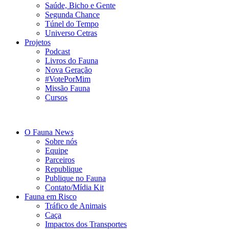
Saúde, Bicho e Gente
Segunda Chance
Túnel do Tempo
Universo Cetras
Projetos
Podcast
Livros do Fauna
Nova Geração
#VotePorMim
Missão Fauna
Cursos
O Fauna News
Sobre nós
Equipe
Parceiros
Republique
Publique no Fauna
Contato/Mídia Kit
Fauna em Risco
Tráfico de Animais
Caça
Impactos dos Transportes