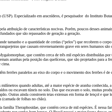
 (USP). Especializado em aracnídeos, é pesquisador do Instituto Buta
pela atribuição de características nocivas. Porém, poucos desses anim
nfundados que são repassados de geração a geração.
rande tamanho e a quantidade de cerdas (“pelos”) que recobrem o corpo 
caranguejeiras que causam envenenamento grave em seres humanos são c
ygalomorphae, que contém cerca de três mil espécies distribuídas por 
mais aranhas pela posição das quelíceras, que são projetados para a fre
e cima.
êm ferrões paralelos ao eixo do corpo e o movimento dos ferrões é de 
 milímetros quando adultas, até a maior espécie de aranha conhecida, 
dos ou escavam túneis no solo. Das que escavam o solo, muitas produzem
pão. Outras ainda constroem teias extensas em forma de lençol e que 
a (camada de folhas no chão).
 família Theraphosidae, que contém cerca de mil espécies. É nessa fam
 coberto por cerdas bem longas. O Brasil possui a maior fauna dessas 