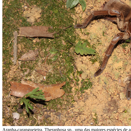
Aranha-caranguejeira, Theraphosa sp., uma das maiores espécies de a