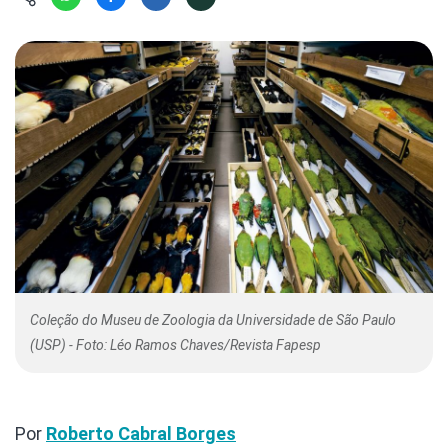
Hábitat
Contato/Mídia
Invertebra
Kit
Na Linha d
Livros do 
Observaçã
Nova Gera
Olha o Bic
#VotePor
Photo Ani
Missão Fa
Políticas 
Cursos
Saúde, Bic
Segunda C
Túnel do 
Universo C
Coleção do Museu de Zoologia da Universidade de São Paulo
(USP) - Foto: Léo Ramos Chaves/Revista Fapesp
Por
Roberto Cabral Borges