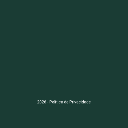
Fauna News
Licença
Creative Commons – Atribuição-SemDerivações 4.0
Internacional
2026
-
Política de Privacidade