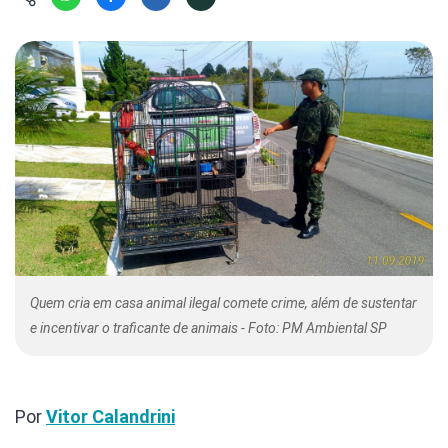
Hábitat
Contato/Mídia
Invertebra
Kit
Na Linha d
Livros do 
Observaçã
Nova Gera
Olha o Bic
#VotePor
Photo Ani
Missão Fa
Políticas 
Cursos
Saúde, Bic
Segunda C
Túnel do 
Universo C
Quem cria em casa animal ilegal comete crime, além de sustentar
e incentivar o traficante de animais - Foto: PM Ambiental SP
Por
Vitor Calandrini