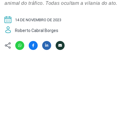
Hábitat
Contato/Mídia
animal do tráfico. Todas ocultam a vilania do ato.
Invertebra
Kit
Na Linha d
Livros do 
14 DE NOVEMBRO DE 2023
Observaçã
Nova Gera
Roberto Cabral Borges
Olha o Bic
#VotePor
Photo Ani
Missão Fa
Políticas 
Cursos
Saúde, Bic
Segunda C
Túnel do 
Universo C