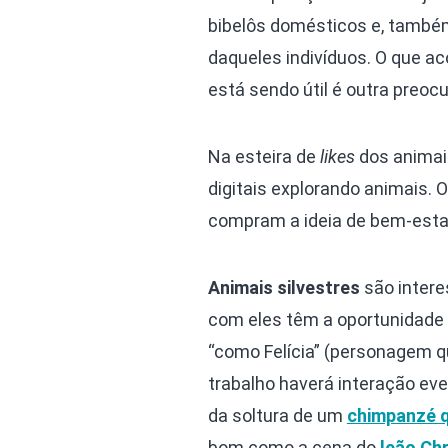
bibelôs domésticos e, també
daqueles indivíduos. O que ac
está sendo útil é outra preoc
Na esteira de
likes
dos animais
digitais explorando animais.
compram a ideia de bem-estar
Animais silvestres
são intere
com eles têm a oportunidade d
“como Felícia” (personagem q
trabalho haverá interação eve
da soltura de um
chimpanzé q
bom como a cena do
leão Chr