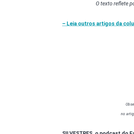
O texto reflete 
– Leia outros artigos da col
Obse
no arti
SILVESTRES, o podcast do 