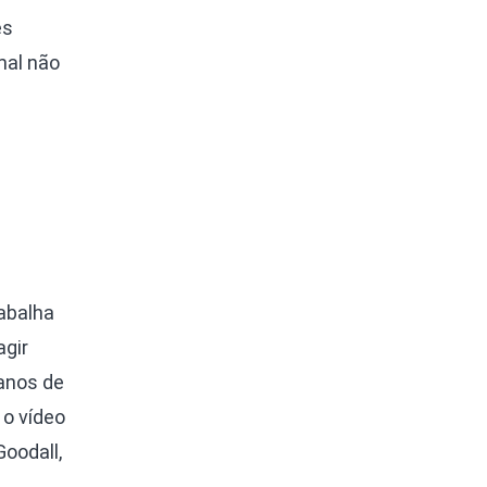
es
mal não
e
abalha
agir
anos de
 o vídeo
oodall,