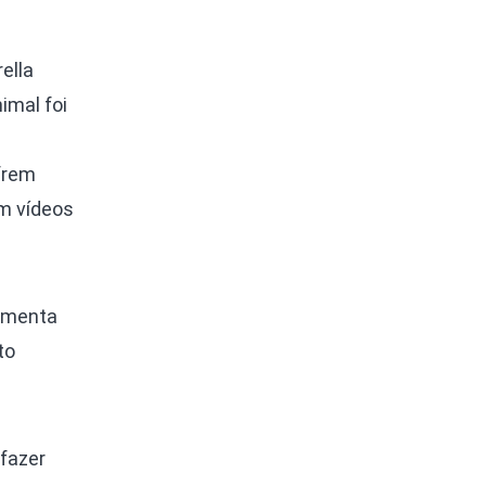
ella
imal foi
e
frem
m vídeos
comenta
to
 fazer