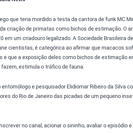
go que teria mordido a testa da cantora de funk MC Mir
 da criação de primatas como bichos de estimação. O an
0 em um criadouro legalizado. A Sociedade Brasileira d
eúne cientistas, é categórica ao afirmar que macacos so
s e que a exposição deles como bichos de estimação e
 fazem, estimula o tráfico de fauna.
 o entomólogo e pesquisador Elidiomar Ribeiro da Silva 
res do Rio de Janeiro das picadas de um pequeno inse
screver no canal, acionar o sininho, avaliar o episódio e