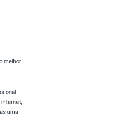
 o melhor
ssional
internet,
enas uma