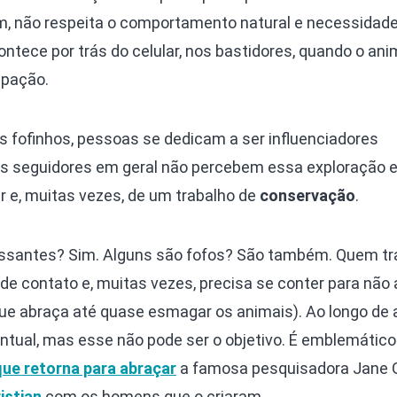
m, não respeita o comportamento natural e necessidad
ontece por trás do celular, nos bastidores, quando o ani
upação.
 fofinhos, pessoas se dedicam a ser influenciadores
 Os seguidores em geral não percebem essa exploração 
 e, muitas vezes, de um trabalho de
conservação
.
ssantes? Sim. Alguns são fofos? São também. Quem tr
e contato e, muitas vezes, precisa se conter para não 
ue abraça até quase esmagar os animais). Ao longo de 
ntual, mas esse não pode ser o objetivo. É emblemático
ue retorna para abraçar
a famosa pesquisadora Jane G
istian
com os homens que o criaram.