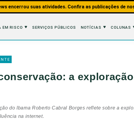
ws encerrou suas atividades. Confira as publicações de no
 EM RISCO
SERVIÇOS PÚBLICOS
NOTÍCIAS
COLUNAS
Risco
Notícias
Colunas
ENTE
imais
Reportagens
Aquáticos
conservação: a exploração 
Analisando os Fatos
Educação Amb
 Transportes
Entrevistas
Fauna e Tran
tat
Web Stories
Invertebrados
ação do Ibama Roberto Cabral Borges reflete sobre a expl
Na Linha de F
fluência na internet.
Observação d