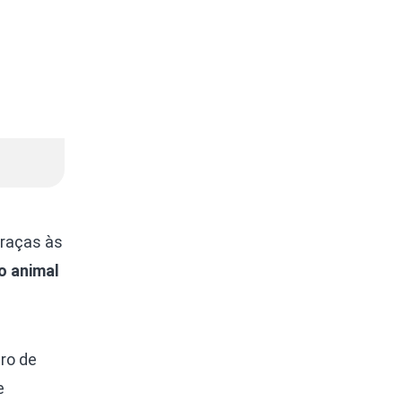
Graças às
o animal
ro de
e