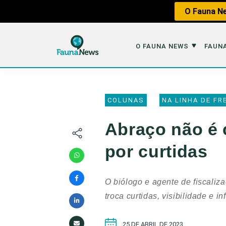
O Fauna Ne
O FAUNA NEWS
FAUNA
O Fauna News
Fauna em 
COLUNAS
NA LINHA DE FR
Sobre nós
Tráfico de An
Abraço não é 
Equipe
Caça
por curtidas
Parceiros
Impactos dos
Republique
Perda de Hábi
O biólogo e agente de fiscaliz
Publique no Fauna
troca curtidas, visibilidade e in
Contato/Mídia Kit
25 DE ABRIL DE 2023