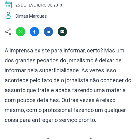
Hábitat
Contato/Mídia
Invertebra
26 DE FEVEREIRO DE 2013
Kit
Na Linha d
Dimas Marques
Livros do 
Observaçã
Nova Gera
Olha o Bic
#VotePor
Photo Ani
Missão Fa
A imprensa existe para informar, certo? Mas um
Políticas 
Cursos
dos grandes pecados do jornalismo é deixar de
Saúde, Bic
Segunda C
informar pela superficialidade. Às vezes isso
Túnel do 
acontece pelo fato de o jornalista não conhecer do
Universo C
assunto que trata e acaba fazendo uma matéria
com poucos detalhes. Outras vezes é relaxo
mesmo, com o profissional fazendo um qualquer
coisa para entregar o serviço pronto.