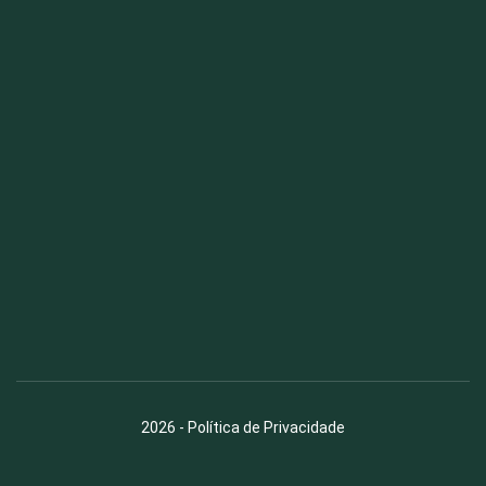
Fauna News
Licença
Creative Commons – Atribuição-SemDerivações 4.0
Internacional
2026
-
Política de Privacidade