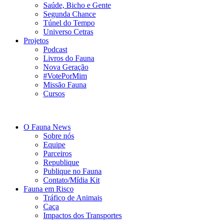
Saúde, Bicho e Gente
Segunda Chance
Túnel do Tempo
Universo Cetras
Projetos
Podcast
Livros do Fauna
Nova Geração
#VotePorMim
Missão Fauna
Cursos
O Fauna News
Sobre nós
Equipe
Parceiros
Republique
Publique no Fauna
Contato/Mídia Kit
Fauna em Risco
Tráfico de Animais
Caça
Impactos dos Transportes