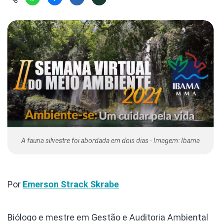
Hábitat
Contato/Mídia
Invertebra
Kit
Na Linha d
Livros do 
Observaçã
Nova Gera
Olha o Bic
#VotePor
Photo Ani
Missão Fa
Políticas 
Cursos
Saúde, Bic
Segunda C
Túnel do 
Universo C
A fauna silvestre foi abordada em dois dias - Imagem: Ibama
Por
Emerson Strack Skrabe
Biólogo e mestre em Gestão e Auditoria Ambiental