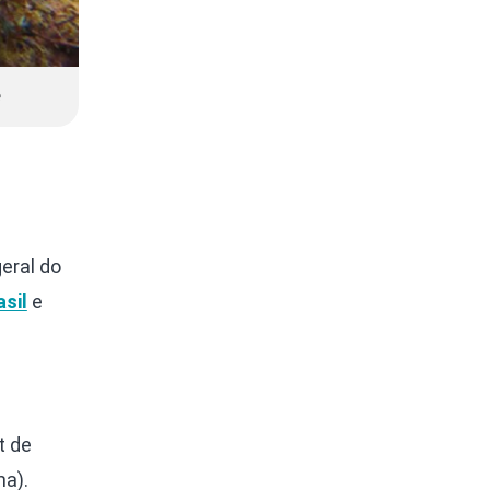
e
eral do
sil
e
t de
ma).