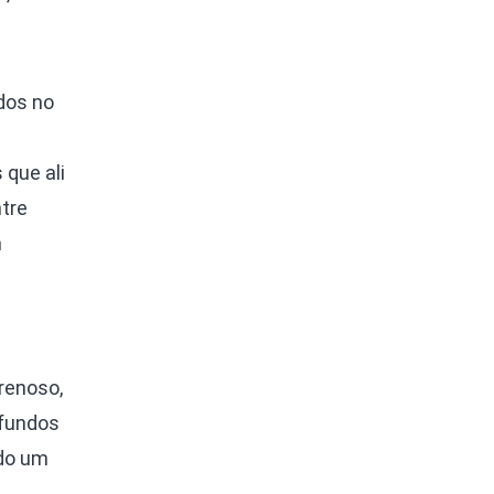
dos no
 que ali
tre
m
renoso,
 fundos
ndo um