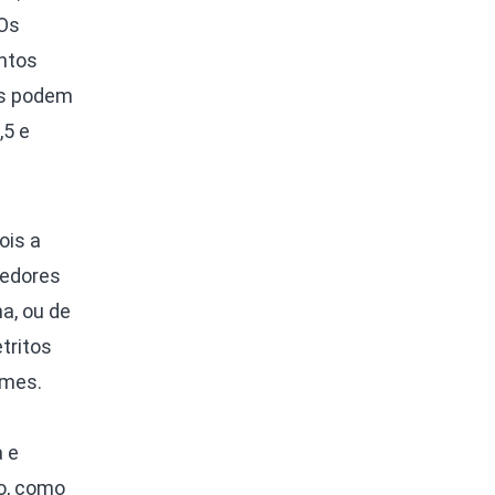
 Os
ntos
es podem
,5 e
ois a
medores
a, ou de
tritos
rmes.
 e
o, como