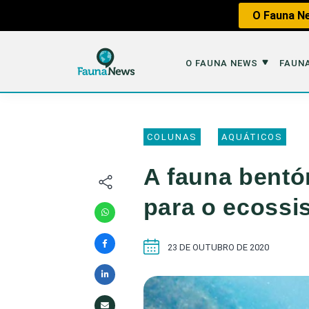
O Fauna Ne
O FAUNA NEWS
FAUNA
O Fauna News
Fauna em 
COLUNAS
AQUÁTICOS
Sobre nós
Tráfico de An
A fauna bentó
Equipe
Caça
para o ecossi
Parceiros
Impactos dos
Republique
Perda de Hábi
23 DE OUTUBRO DE 2020
Publique no Fauna
Contato/Mídia Kit