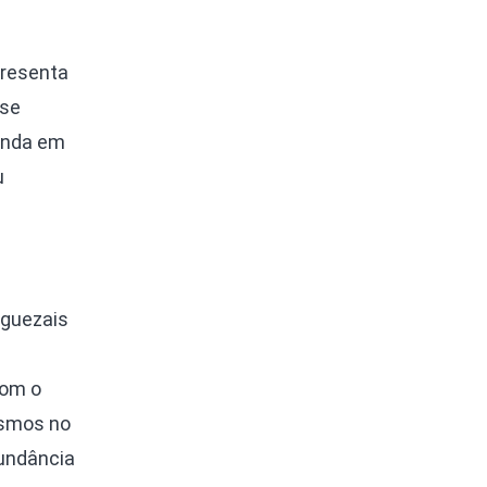
presenta
-se
inda em
u
nguezais
e
com o
ismos no
bundância