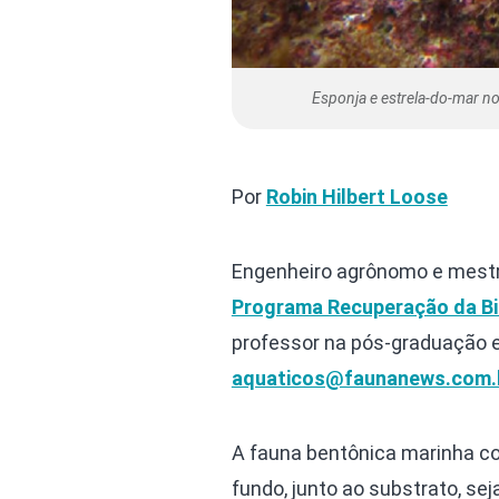
Esponja e estrela-do-mar no
Por
Robin Hilbert Loose
Engenheiro agrônomo e mestr
Programa Recuperação da Bi
professor na pós-graduação em
aquaticos@faunanews.com.
A fauna bentônica marinha c
fundo, junto ao substrato, sej