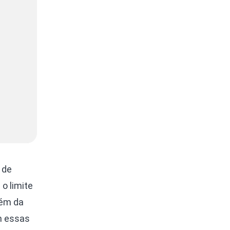
 de
o limite
lém da
m essas