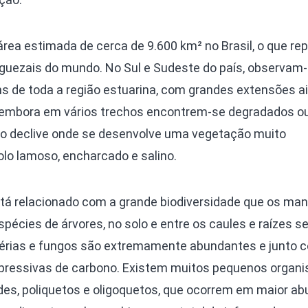
a estimada de cerca de 9.600 km² no Brasil, o que re
guezais do mundo. No Sul e Sudeste do país, observam
 de toda a região estuarina, com grandes extensões a
embora em vários trechos encontrem-se degradados o
xo declive onde se desenvolve uma vegetação muito
olo lamoso, encharcado e salino.
tá relacionado com a grande biodiversidade que os ma
écies de árvores, no solo e entre os caules e raízes s
térias e fungos são extremamente abundantes e junto 
pressivas de carbono. Existem muitos pequenos organ
es, poliquetos e oligoquetos, que ocorrem em maior a