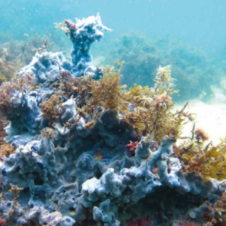
Olha o Bicho!
Photo Animal
Políticas Públ
Saúde, Bicho 
Segunda Cha
Túnel do Tem
Universo Cetr