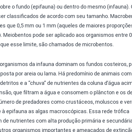
obre o fundo (epifauna) ou dentro do mesmo (infauna).
r classificados de acordo com seu tamanho. Macrobe
res que 0,5 mm ou 1 mm (aqueles de maiores proporçõ
 Meiobentos pode ser aplicado aos organismos entre 0
que esse limite, são chamados de microbentos.
organismos da infauna dominam os fundos costeiros, p
posta por areia ou lama. Há predomínio de animais co
detritos e a “chuva” de nutrientes da coluna d’água acim
ão, que filtram a água e consomem o plâncton e os de
 número de predadores como crustáceos, moluscos e ve
à epifauna as algas macroscópicas. Essa rede trófica
de nutrientes com alta produção primária e secundária
utros organismos importantes e ameaçados de extinçã