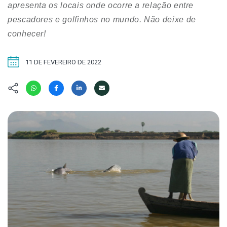
Hábitat
Contato/Mídia
apresenta os locais onde ocorre a relação entre
Invertebra
Kit
pescadores e golfinhos no mundo. Não deixe de
Na Linha d
conhecer!
Livros do 
Observaçã
Nova Gera
Olha o Bic
11 DE FEVEREIRO DE 2022
#VotePor
Photo Ani
Missão Fa
Políticas 
Cursos
Saúde, Bic
Segunda C
Túnel do 
Universo C