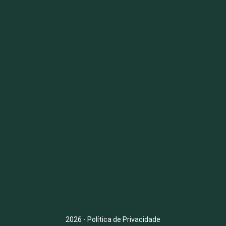
Fauna News
Licença
Creative Commons – Atribuição-SemDerivações 4.0
Internacional
2026
-
Política de Privacidade