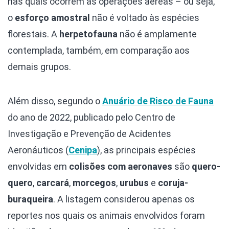
nas quais ocorrem as operações aéreas – ou seja,
o
esforço amostral
não é voltado às espécies
florestais. A
herpetofauna
não é amplamente
contemplada, também, em comparação aos
demais grupos.
Além disso, segundo o
Anuário de Risco de Fauna
do ano de 2022, publicado pelo Centro de
Investigação e Prevenção de Acidentes
Aeronáuticos (
Cenipa
), as principais espécies
envolvidas em
colisões com aeronaves
são
quero-
quero
,
carcará
,
morcegos
,
urubus
e
coruja-
buraqueira
. A listagem considerou apenas os
reportes nos quais os animais envolvidos foram