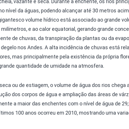
heia, vazante e seca. Durante a enchente, os rios princi
o nível da águas, podendo alcançar até 30 metros acim
 gigantesco volume hídrico está associado ao grande vo
 milímetros, e ao calor equatorial, gerando grande conc
iente de chuvas, da transpiração da plantas ou da evap
degelo nos Andes. A alta incidência de chuvas está rel
res, mas principalmente pela existência da própria flor
 grande quantidade de umidade na atmosfera.
seca ou de estiagem, o volume de água dos rios chega a
ução dos corpos de água e ampliação das áreas de vár
amente a maior das enchentes com o nível de água de 29
últimos 100 anos ocorreu em 2010, mostrando uma vari