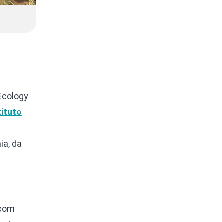
Ecology
tituto
ia, da
 com