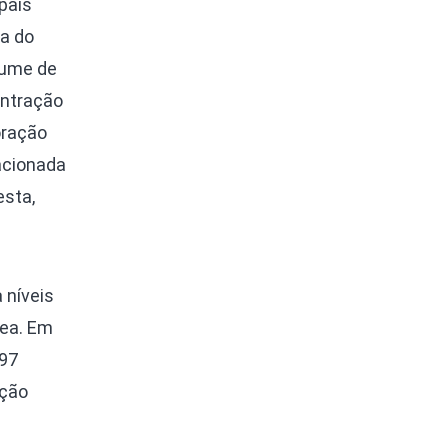
pais
a do
lume de
entração
oração
acionada
esta,
 níveis
zea. Em
,97
ação