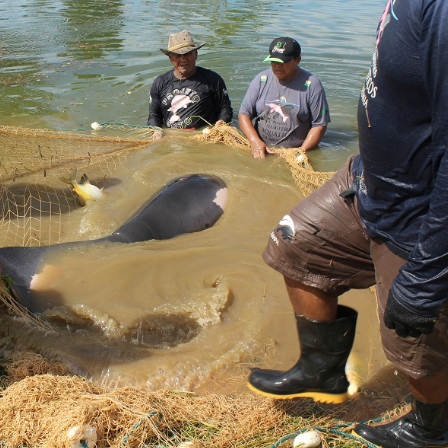
Olha o Bicho!
Photo Animal
Políticas Públ
Saúde, Bicho 
Segunda Cha
Túnel do Tem
Universo Cetr