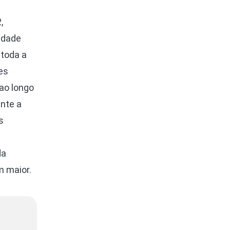
,
idade
 toda a
es
ao longo
ante a
s
da
m maior.