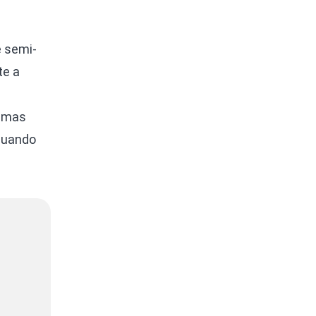
e semi-
te a
, mas
quando