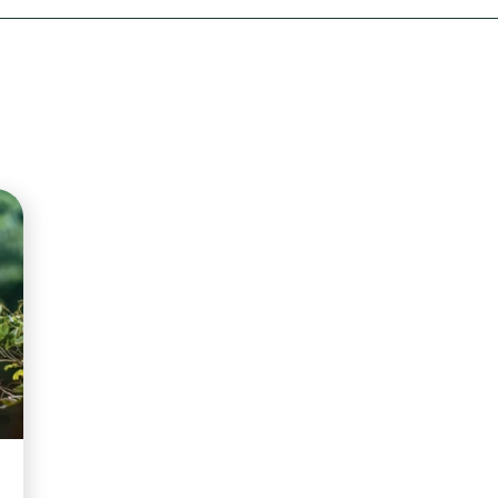
Olha o Bicho!
Photo Animal
Políticas Públ
Saúde, Bicho 
Segunda Cha
Túnel do Tem
Universo Cetr