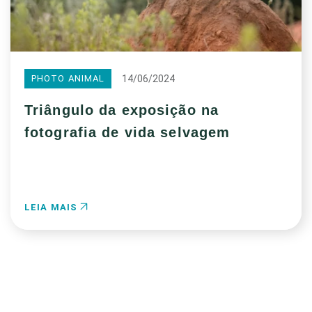
14/06/2024
PHOTO ANIMAL
Triângulo da exposição na
fotografia de vida selvagem
LEIA MAIS