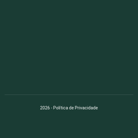
Fauna News
Licença
Creative Commons – Atribuição-SemDerivações 4.0
Internacional
2026
-
Política de Privacidade