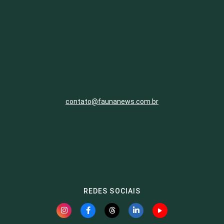
contato@faunanews.com.br
REDES SOCIAIS