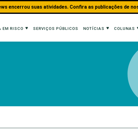
ws encerrou suas atividades. Confira as publicações de no
 EM RISCO
SERVIÇOS PÚBLICOS
NOTÍCIAS
COLUNAS
Risco
Notícias
Colunas
imais
Reportagens
Aquáticos
Analisando os Fatos
Educação Amb
 Transportes
Entrevistas
Fauna e Tran
tat
Web Stories
Invertebrados
Na Linha de F
Observação d