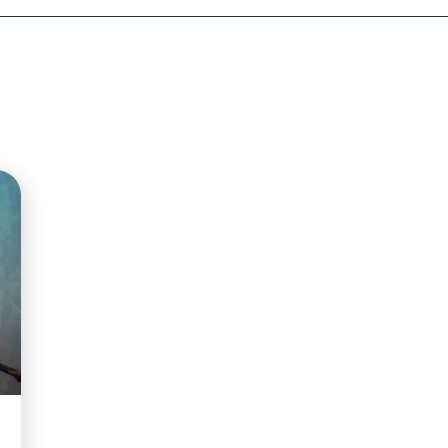
Olha o Bicho!
Photo Animal
Políticas Públ
Saúde, Bicho 
Segunda Cha
Túnel do Tem
Universo Cetr