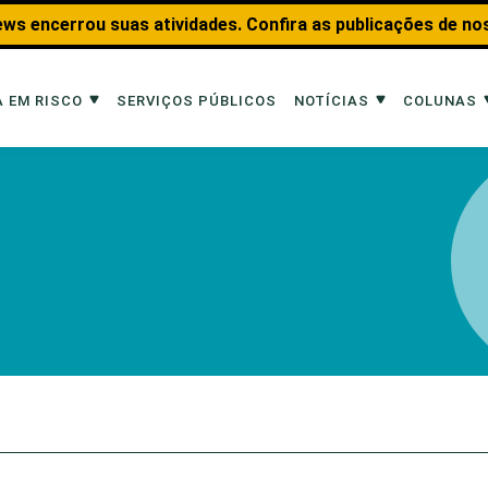
ws encerrou suas atividades. Confira as publicações de no
 EM RISCO
SERVIÇOS PÚBLICOS
NOTÍCIAS
COLUNAS
Risco
Notícias
Colunas
imais
Reportagens
Aquáticos
Analisando os Fatos
Educação Amb
 Transportes
Entrevistas
Fauna e Tran
tat
Web Stories
Invertebrados
Na Linha de F
Observação d