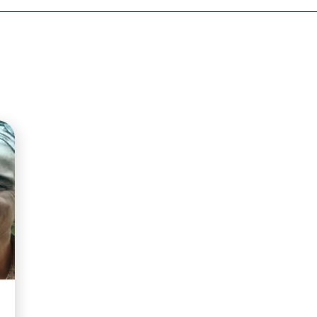
Olha o Bicho!
Photo Animal
Políticas Públ
Saúde, Bicho 
Segunda Cha
Túnel do Tem
Universo Cetr