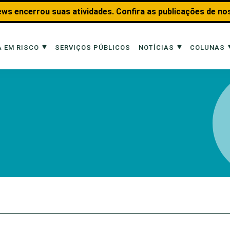
ws encerrou suas atividades. Confira as publicações de no
 EM RISCO
SERVIÇOS PÚBLICOS
NOTÍCIAS
COLUNAS
Risco
Notícias
Colunas
imais
Reportagens
Aquáticos
Analisando os Fatos
Educação Amb
 Transportes
Entrevistas
Fauna e Tran
tat
Web Stories
Invertebrados
Na Linha de F
Observação d