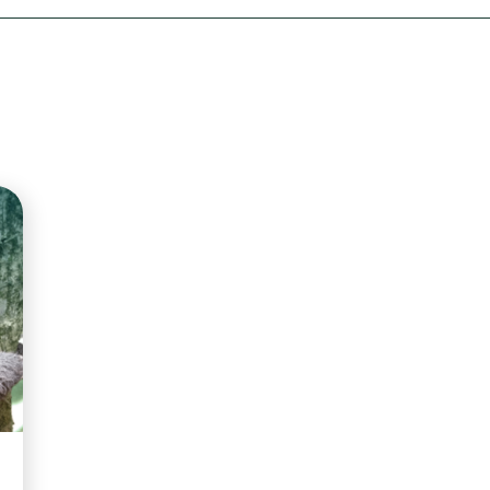
Olha o Bicho!
Photo Animal
Políticas Públ
Saúde, Bicho 
Segunda Cha
Túnel do Tem
Universo Cetr