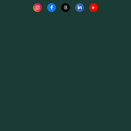
Fauna News
Licença
Creative Commons – Atribuição-SemDerivações 4.0
Internacional