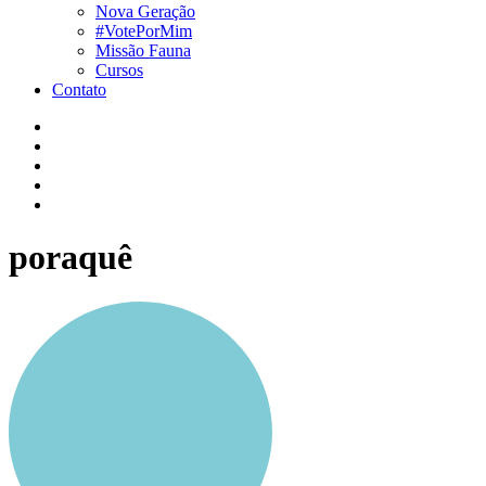
Nova Geração
#VotePorMim
Missão Fauna
Cursos
Contato
poraquê