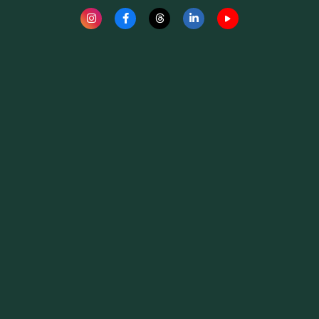
Fauna News
Licença
Creative Commons – Atribuição-SemDerivações 4.0
Internacional