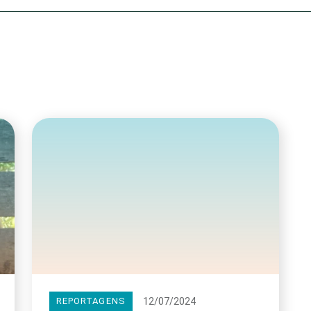
Olha o Bicho!
Photo Animal
Políticas Públ
Saúde, Bicho 
Segunda Cha
Túnel do Tem
Universo Cetr
12/07/2024
REPORTAGENS