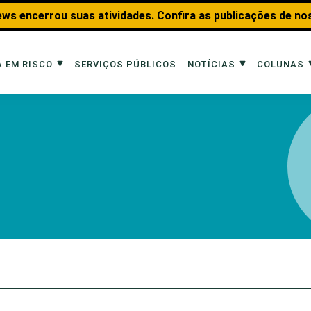
ws encerrou suas atividades. Confira as publicações de no
 EM RISCO
SERVIÇOS PÚBLICOS
NOTÍCIAS
COLUNAS
Risco
Notícias
Colunas
imais
Reportagens
Aquáticos
Analisando os Fatos
Educação Amb
 Transportes
Entrevistas
Fauna e Tran
tat
Web Stories
Invertebrados
Na Linha de F
Observação d