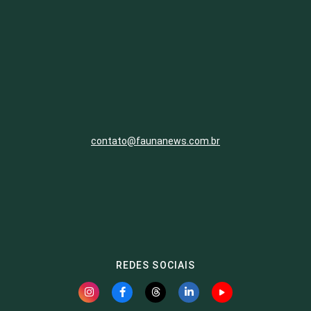
contato@faunanews.com.br
REDES SOCIAIS