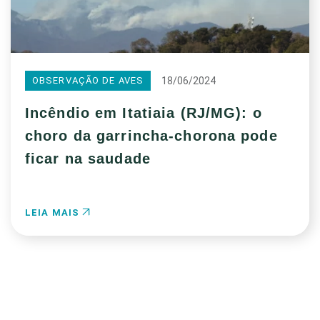
18/06/2024
OBSERVAÇÃO DE AVES
Incêndio em Itatiaia (RJ/MG): o
choro da garrincha-chorona pode
ficar na saudade
LEIA MAIS