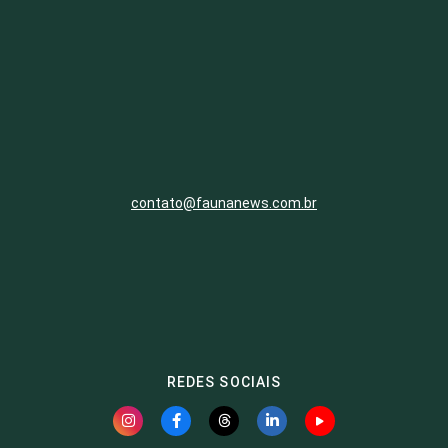
contato@faunanews.com.br
REDES SOCIAIS