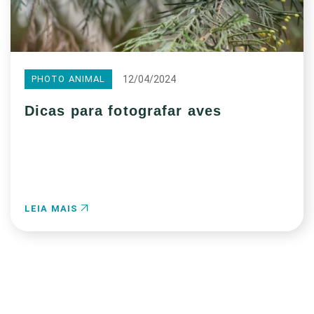
12/04/2024
PHOTO ANIMAL
Dicas para fotografar aves
LEIA MAIS