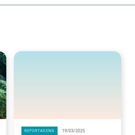
Olha o Bicho!
Photo Animal
Políticas Públ
Saúde, Bicho 
Segunda Cha
Túnel do Tem
Universo Cetr
19/03/2025
REPORTAGENS