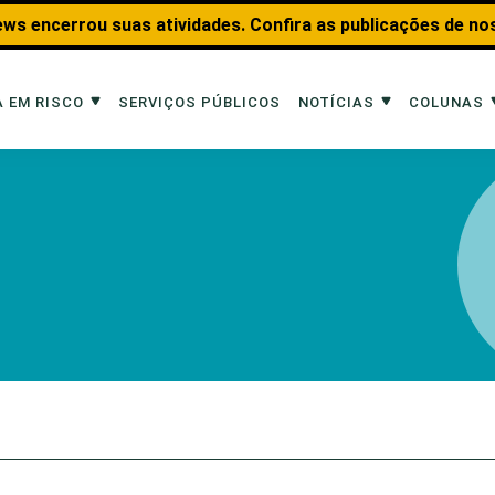
ws encerrou suas atividades. Confira as publicações de no
 EM RISCO
SERVIÇOS PÚBLICOS
NOTÍCIAS
COLUNAS
Risco
Notícias
Colunas
imais
Reportagens
Aquáticos
Analisando os Fatos
Educação Amb
 Transportes
Entrevistas
Fauna e Tran
tat
Web Stories
Invertebrados
Na Linha de F
Observação d