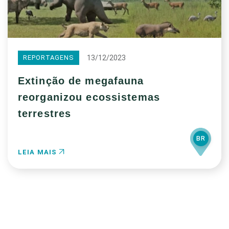
13/12/2023
REPORTAGENS
Extinção de megafauna
reorganizou ecossistemas
terrestres
BR
LEIA MAIS