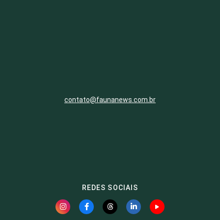
contato@faunanews.com.br
REDES SOCIAIS