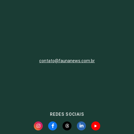
contato@faunanews.com.br
REDES SOCIAIS