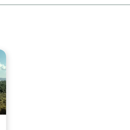
Olha o Bicho!
Photo Animal
Políticas Públ
Saúde, Bicho 
Segunda Cha
Túnel do Tem
Universo Cetr