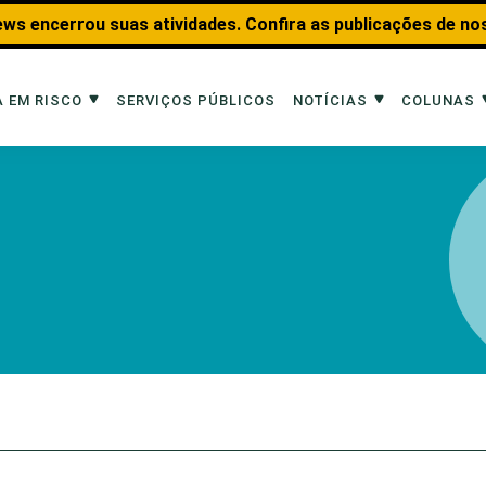
ws encerrou suas atividades. Confira as publicações de no
 EM RISCO
SERVIÇOS PÚBLICOS
NOTÍCIAS
COLUNAS
Risco
Notícias
Colunas
imais
Reportagens
Aquáticos
Analisando os Fatos
Educação Amb
 Transportes
Entrevistas
Fauna e Tran
tat
Web Stories
Invertebrados
Na Linha de F
Observação d