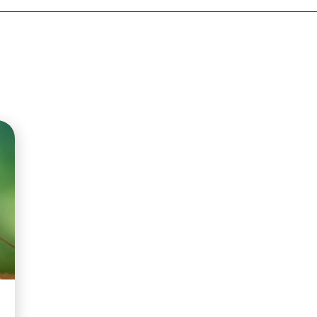
Olha o Bicho!
Photo Animal
Políticas Públ
Saúde, Bicho 
Segunda Cha
Túnel do Tem
Universo Cetr