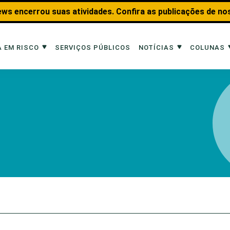
ws encerrou suas atividades. Confira as publicações de no
 EM RISCO
SERVIÇOS PÚBLICOS
NOTÍCIAS
COLUNAS
Risco
Notícias
Colunas
imais
Reportagens
Aquáticos
Analisando os Fatos
Educação Amb
 Transportes
Entrevistas
Fauna e Tran
tat
Web Stories
Invertebrados
Na Linha de F
Observação d