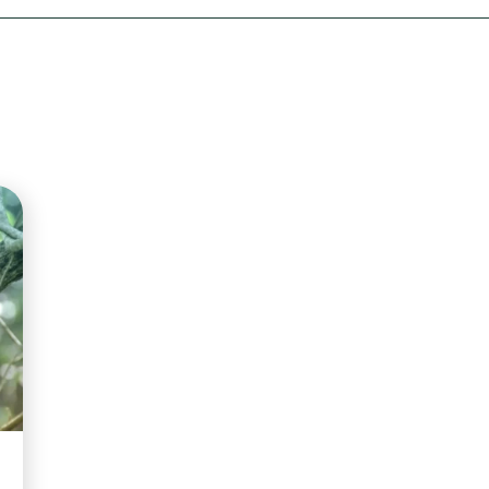
Olha o Bicho!
Photo Animal
Políticas Públ
Saúde, Bicho 
Segunda Cha
Túnel do Tem
Universo Cetr