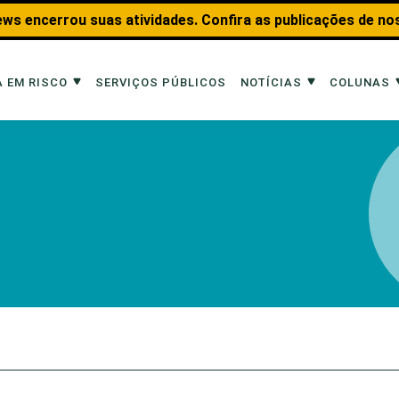
ws encerrou suas atividades. Confira as publicações de no
 EM RISCO
SERVIÇOS PÚBLICOS
NOTÍCIAS
COLUNAS
Risco
Notícias
Colunas
imais
Reportagens
Aquáticos
Analisando os Fatos
Educação Amb
 Transportes
Entrevistas
Fauna e Tran
tat
Web Stories
Invertebrados
Na Linha de F
Observação d