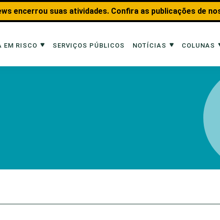
ws encerrou suas atividades. Confira as publicações de no
 EM RISCO
SERVIÇOS PÚBLICOS
NOTÍCIAS
COLUNAS
Risco
Notícias
Colunas
imais
Reportagens
Aquáticos
Analisando os Fatos
Educação Amb
 Transportes
Entrevistas
Fauna e Tran
tat
Web Stories
Invertebrados
Na Linha de F
Observação d