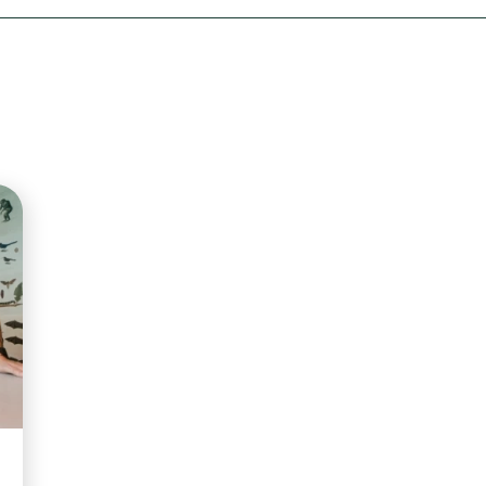
Olha o Bicho!
Photo Animal
Políticas Públ
Saúde, Bicho 
Segunda Cha
Túnel do Tem
Universo Cetr