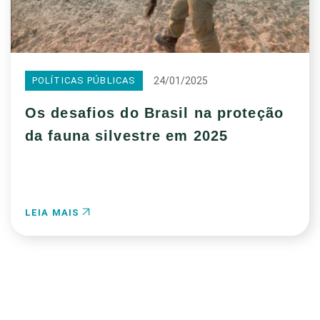
24/01/2025
POLÍTICAS PÚBLICAS
Os desafios do Brasil na proteção
da fauna silvestre em 2025
LEIA MAIS