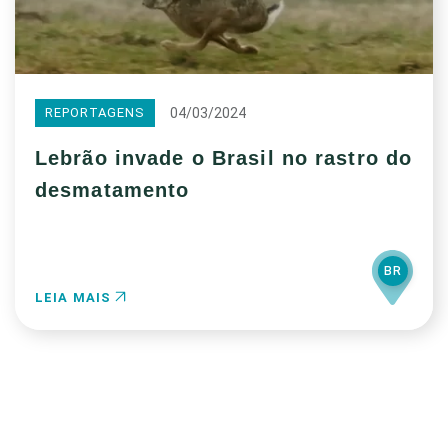
04/03/2024
REPORTAGENS
Lebrão invade o Brasil no rastro do
desmatamento
BR
LEIA MAIS