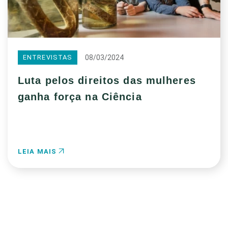
08/03/2024
ENTREVISTAS
Luta pelos direitos das mulheres
ganha força na Ciência
LEIA MAIS