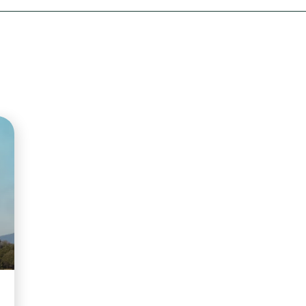
Olha o Bicho!
Photo Animal
Políticas Públ
Saúde, Bicho 
Segunda Cha
Túnel do Tem
Universo Cetr