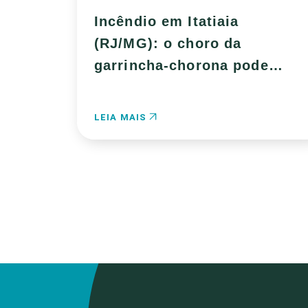
Incêndio em Itatiaia
(RJ/MG): o choro da
garrincha-chorona pode
ficar na saudade
LEIA MAIS