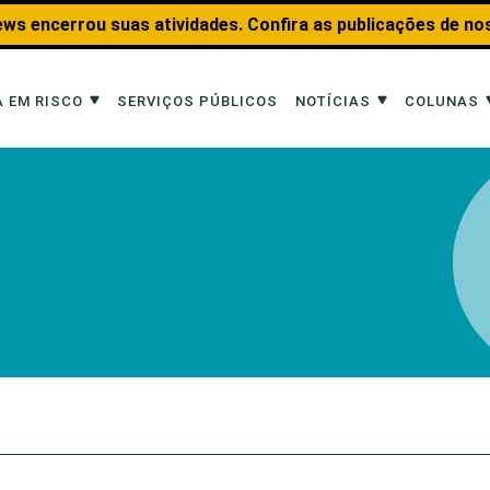
ws encerrou suas atividades. Confira as publicações de no
 EM RISCO
SERVIÇOS PÚBLICOS
NOTÍCIAS
COLUNAS
Risco
Notícias
Colunas
imais
Reportagens
Aquáticos
Analisando os Fatos
Educação Amb
 Transportes
Entrevistas
Fauna e Tran
tat
Web Stories
Invertebrados
Na Linha de F
Observação d