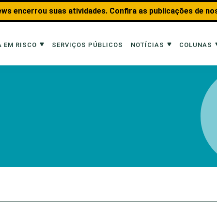
ws encerrou suas atividades. Confira as publicações de no
 EM RISCO
SERVIÇOS PÚBLICOS
NOTÍCIAS
COLUNAS
Risco
Notícias
Colunas
imais
Reportagens
Aquáticos
Analisando os Fatos
Educação Amb
 Transportes
Entrevistas
Fauna e Tran
tat
Web Stories
Invertebrados
Na Linha de F
Observação d