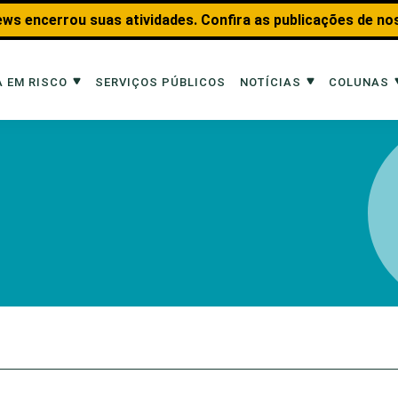
ws encerrou suas atividades. Confira as publicações de no
 EM RISCO
SERVIÇOS PÚBLICOS
NOTÍCIAS
COLUNAS
Risco
Notícias
Colunas
imais
Reportagens
Aquáticos
Analisando os Fatos
Educação Amb
 Transportes
Entrevistas
Fauna e Tran
tat
Web Stories
Invertebrados
Na Linha de F
Observação d