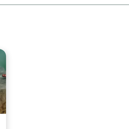
Olha o Bicho!
Photo Animal
Políticas Públ
Saúde, Bicho 
Segunda Cha
Túnel do Tem
Universo Cetr